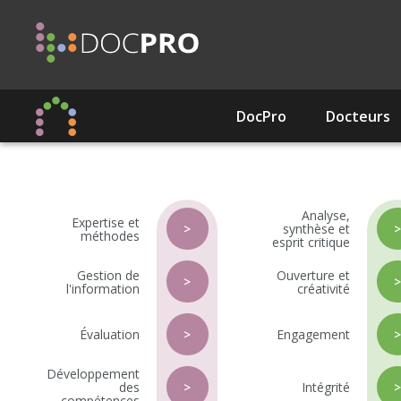
Aller
au
contenu
principal
DocPro
Docteurs
Navigation
principale
Analyse,
Expertise et
>
synthèse et
méthodes
esprit critique
Gestion de
Ouverture et
>
l'information
créativité
Évaluation
>
Engagement
Développement
des
>
Intégrité
compétences