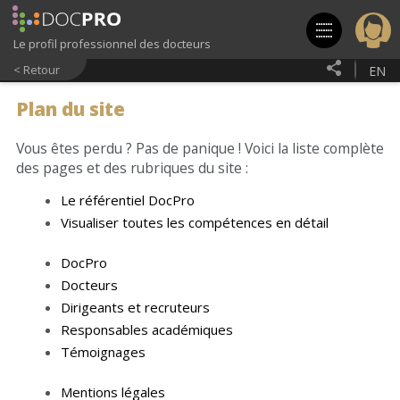
Aller
au
contenu
Le profil professionnel des docteurs
principal
< Retour
EN
Plan du site
Vous êtes perdu ? Pas de panique ! Voici la liste complète
des pages et des rubriques du site :
Le référentiel DocPro
Visualiser toutes les compétences en détail
DocPro
Docteurs
Dirigeants et recruteurs
Responsables académiques
Témoignages
Mentions légales