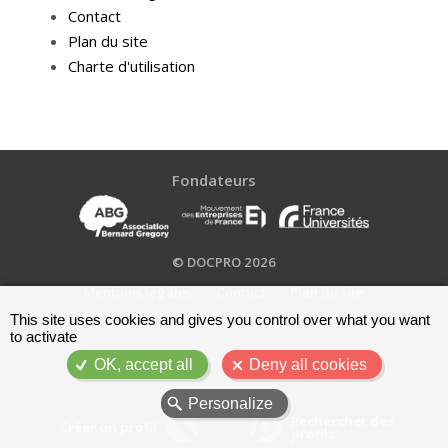
Contact
Plan du site
Charte d'utilisation
Fondateurs
© DOCPRO 2026
Mentions légales
Contact
Plan du site
Menu
This site uses cookies and gives you control over what you want
Charte d'utilisation
to activate
Pied
de
OK, accept all
Deny all cookies
page
Personalize
Rechercher des
Rechercher des
Créer un profil
Créer un profil
profils
profils