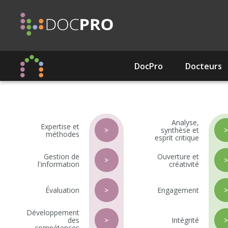
Aller
au
contenu
principal
DocPro
Docteurs
Navigation
principale
Analyse,
Expertise et
>
synthèse et
méthodes
esprit critique
Gestion de
Ouverture et
>
l'information
créativité
Évaluation
>
Engagement
Développement
des
>
Intégrité
compétences