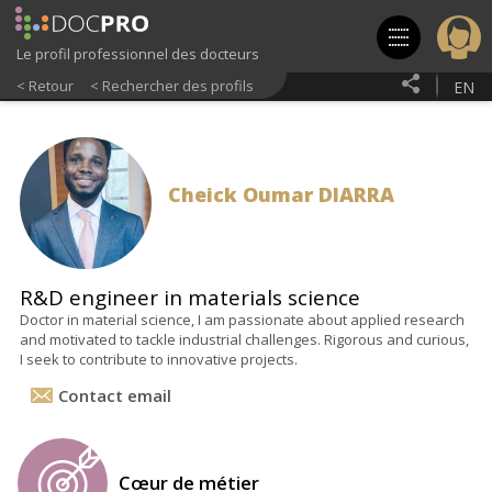
Aller
au
contenu
Le profil professionnel des docteurs
principal
< Retour
< Rechercher des profils
EN
Cheick Oumar
DIARRA
R&D engineer in materials science
Doctor in material science, I am passionate about applied research
and motivated to tackle industrial challenges. Rigorous and curious,
I seek to contribute to innovative projects.
Contact email
Cœur de métier