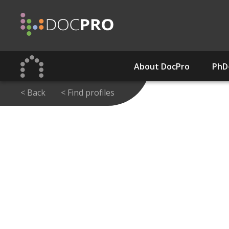
Skip
to
main
content
About DocPro
PhD
< Back
< Find profiles
Navigation
principale