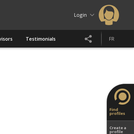
Login
isors
Testimonials
FR
Find
profiles
Create a
profile